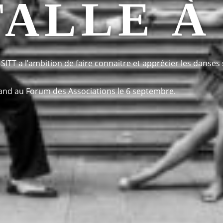
TALLE À
 SITT a l’ambition de faire connaitre et apprécier les danses 
nd au Forum des Associations le 6 septembre.