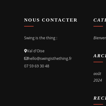
NOUS CONTACTER
CAT
Swing
is the thing :
Bienve
Val d'Oise
ARC
hello@swingisthething.fr
07 59 69 30 48
août
2024
REC