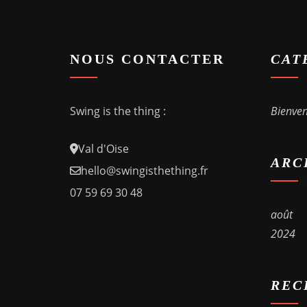
NOUS CONTACTER
CAT
Swing
is the thing :
Bienve
Val d'Oise
ARC
hello@swingisthething.fr
07 59 69 30 48
août
2024
REC