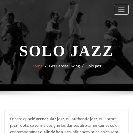
Skip
to
content
SOLO JAZZ
Home
Les Danses Swing
Solo Jazz
Encore appelé
vernacular jazz
, ou
authentic jazz
, ou encore
jazz-roots
, ce terme désigne les danses afro-américaines solo
contemporaines du
lindy hop
. Les influences principales sont