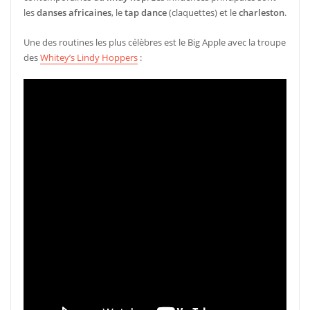
les
danses africaines
, le
tap dance
(claquettes) et le
charleston
.
Une des routines les plus célèbres est le Big Apple avec la troupe
des
Whitey’s Lindy Hoppers
: