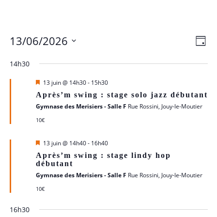
Skip
to
content
N
N
13/06/2026
Jour
Sélectionnez
d
14h30
p
une
date.
Mis
13 juin @ 14h30
-
15h30
v
en
Après’m swing : stage solo jazz débutant
c
avant
Gymnase des Merisiers - Salle F
Rue Rossini, Jouy-le-Moutier
É
10€
Mis
13 juin @ 14h40
-
16h40
en
Après’m swing : stage lindy hop
avant
débutant
Gymnase des Merisiers - Salle F
Rue Rossini, Jouy-le-Moutier
10€
16h30