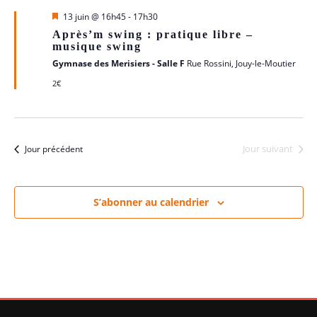
Mis
13 juin @ 16h45
-
17h30
en
Après’m swing : pratique libre –
avant
musique swing
Gymnase des Merisiers - Salle F
Rue Rossini, Jouy-le-Moutier
2€
Jour suivant
Jour précédent
S’abonner au calendrier